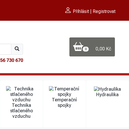
Přihlásit | Registrovat
0,00 Kč
0
56 730 670
Hydraulika
Temperační
Technika
spojky
stlačeného
vzduchu