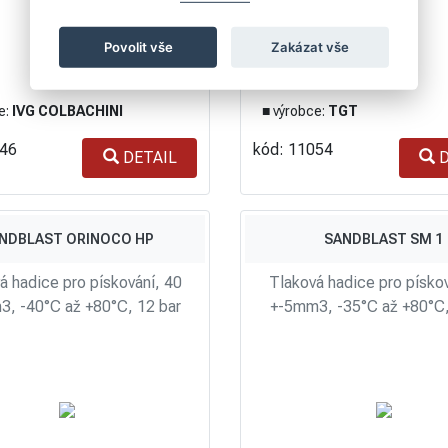
Povolit vše
Zakázat vše
e:
IVG COLBACHINI
■ výrobce:
TGT
146
kód: 11054
DETAIL
D
NDBLAST ORINOCO HP
SANDBLAST SM 1
á hadice pro pískování, 40
Tlaková hadice pro pískov
, -40°C až +80°C, 12 bar
+-5mm3, -35°C až +80°C,