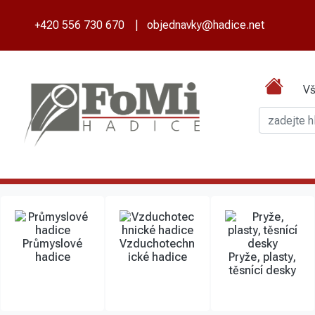
+420 556 730 670
|
objednavky@hadice.net
Vš
Průmyslové
Vzduchotechn
hadice
ické hadice
Pryže, plasty,
těsnící desky