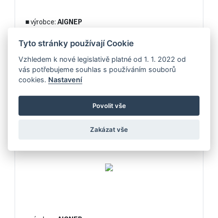
■ výrobce:
AIGNEP
kód: 55117
Tyto stránky používají Cookie
DETAIL
Vzhledem k nové legislativě platné od 1. 1. 2022 od
vás potřebujeme souhlas s používáním souborů
cookies.
Nastavení
01V-5/3 RUČNÍ VENTIL
Povolit vše
Ruční ventil 3 polohový s aretací
Zakázat vše