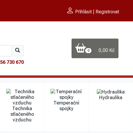
Přihlásit | Registrovat
0,00 Kč
0
56 730 670
Hydraulika
Temperační
Technika
spojky
stlačeného
vzduchu