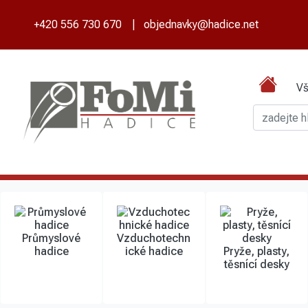
+420 556 730 670
|
objednavky@hadice.net
Vš
Průmyslové
Vzduchotechn
hadice
ické hadice
Pryže, plasty,
těsnící desky