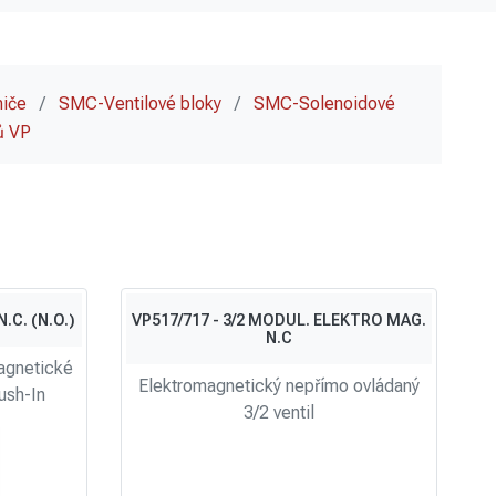
miče
/
SMC-Ventilové bloky
/
SMC-Solenoidové
ů VP
.C. (N.O.)
VP517/717 - 3/2 MODUL. ELEKTRO MAG.
N.C
agnetické
Elektromagnetický nepřímo ovládaný
ush-In
3/2 ventil