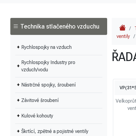
Technika stlačeného vzduchu
/
ventily
/
Rychlospojky na vzduch
ŘAD
Rychlospojky Industry pro
vzduch/vodu
Nástrčné spojky, šroubení
VP(31*5
Závitové šroubení
Velkoprů
vent
Kulové kohouty
Škrtící, zpětné a pojistné ventily