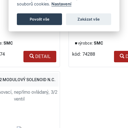
souborů cookies.
Nastavení
Povolit vše
Zakázat vše
e:
SMC
■ výrobce:
SMC
474
kód: 74288
DETAIL
D
/2 MODULOVÝ SOLENOID N.C.
ovací, nepřímo ovládaný, 3/2
ventil